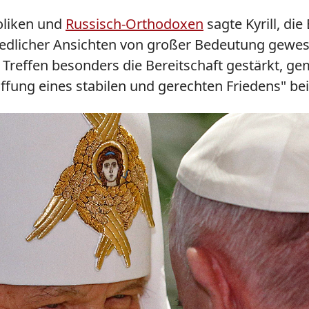
oliken und
Russisch-Orthodoxen
sagte
Kyrill
, di
iedlicher Ansichten von großer Bedeutung gewese
Treffen besonders die Bereitschaft gestärkt, ge
ffung eines stabilen und gerechten Friedens" be