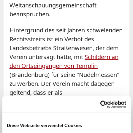
Weltanschauungsgemeinschaft
beanspruchen.
Hintergrund des seit Jahren schwelenden
Rechtsstreits ist ein Verbot des
Landesbetriebs Straßenwesen, der dem
Verein untersagt hatte, mit
Schildern an
den Ortseingängen von Templin
(Brandenburg) für seine "Nudelmessen"
zu werben. Der Verein macht dagegen
geltend, dass er als
Weltanschauungsgemeinschaft das
gleiche Recht haben müsse wie die
christlichen Kirchen, die an den
Diese Webseite verwendet Cookies
Ortseingängen mit Schildern auf die