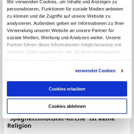
Wir verwenden Cookies, um Inhalte und Anzeigen zu
Zeiten der Gottesdienste hinweisen
personalisieren, Funktionen für soziale Medien anbieten
dürfen. (dpa)
zu können und die Zugriffe auf unsere Website zu
analysieren. Außerdem geben wir Informationen zu Ihrer
Verwendung unserer Website an unsere Partner für
soziale Medien, Werbung und Analysen weiter. Unsere
Partner führen diese Informationen möglicherweise mit
weiteren Daten zusammen, die Sie ihnen bereitgestellt
haben oder die sie im Rahmen Ihrer Nutzung der Dienste
gesammelt haben.
verwendet Cookies
Cookies erlauben
Oberlandesgericht in Brandenburg weist
Cookies ablehnen
Klage ab
"Spaghettimonster-Kirche" ist keine
Religion