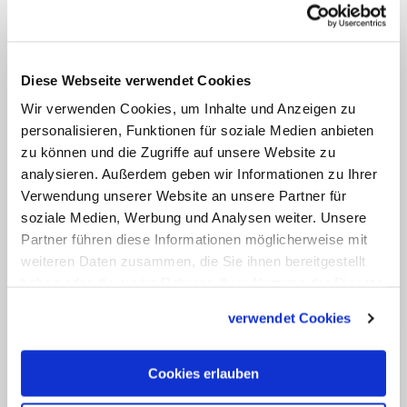
und Todessschwadronen erschossen
wurden. Der für seinen rüden Ton
bekannte Duterte bezeichnete Bischöfe
wiederholt als "
Hurensöhne
" und die
Diese Webseite verwendet Cookies
Kirche als "scheinheiligste aller
Wir verwenden Cookies, um Inhalte und Anzeigen zu
personalisieren, Funktionen für soziale Medien anbieten
Institutionen".
zu können und die Zugriffe auf unsere Website zu
analysieren. Außerdem geben wir Informationen zu Ihrer
Die Philippinen sind außer dem kleinen
Verwendung unserer Website an unsere Partner für
Osttimor das einzige katholisch geprägte
soziale Medien, Werbung und Analysen weiter. Unsere
Land Asiens. (KNA)
Partner führen diese Informationen möglicherweise mit
weiteren Daten zusammen, die Sie ihnen bereitgestellt
haben oder die sie im Rahmen Ihrer Nutzung der Dienste
gesammelt haben.
verwendet Cookies
Cookies erlauben