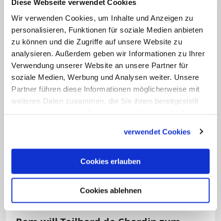
diese Ursünde auf seine Nachkommen
Diese Webseite verwendet Cookies
bei der Fortpflanzung übergeht. Auch die
Wir verwenden Cookies, um Inhalte und Anzeigen zu
personalisieren, Funktionen für soziale Medien anbieten
Thesen fünf und sechs sind laut Grumett
zu können und die Zugriffe auf unsere Website zu
der Lehre der Kirche entnommen: In
analysieren. Außerdem geben wir Informationen zu Ihrer
ihnen geht es um das Verhältnis von
Verwendung unserer Website an unsere Partner für
Glauben und Vernunft, wie es das Erste
soziale Medien, Werbung und Analysen weiter. Unsere
Partner führen diese Informationen möglicherweise mit
Vatikanische Konzil 1870 festgelegt hatte.
weiteren Daten zusammen, die Sie ihnen bereitgestellt
Glaube stehe demnach über der
haben oder die sie im Rahmen Ihrer Nutzung der Dienste
Vernunft, und es könne keinen
gesammelt haben.
verwendet Cookies
Widerspruch zwischen Glaube und
Vernunft geben. "Die sechste These hält
Cookies erlauben
fest, dass es unmöglich ist, das Dogma
im Licht fortschreitender Erkenntnis neu
Cookies ablehnen
zu interpretieren", erläutert Grumett.