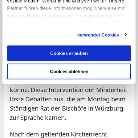
soziale Medien, Werbung und Analysen weiter. Unsere
Partner führen diese Informationen möglicherweise mit
Eine Minderheit von sieben
weiteren Daten zusammen, die Sie ihnen bereitgestellt
haben oder die sie im Rahmen Ihrer Nutzung der Dienste
Ortsbischöfen, unter ihnen Kardinal
gesammelt haben.
Woelki,
hatte sich unlängst in einem Brief
verwendet Cookies
an die zuständigen Behörden im Vatikan
gewandt
. Sie baten darin um Klärung, ob
Cookies erlauben
eine Frage dieser Tragweite von einer
einzelnen Bischofskonferenz per
Cookies ablehnen
Mehrheitsbeschluss entschieden werden
könne. Diese Intervention der Minderheit
löste Debatten aus, die am Montag beim
Ständigen Rat der Bischöfe in Würzburg
zur Sprache kamen.
Nach dem geltenden Kirchenrecht