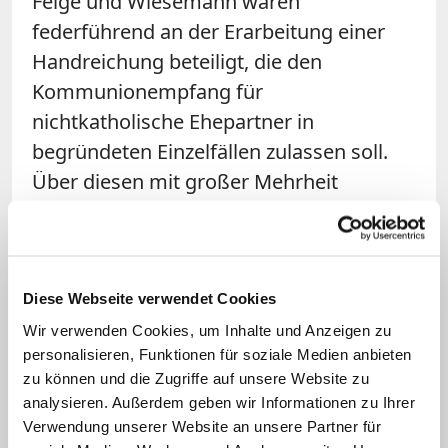
Feige und Wiesemann waren
federführend an der Erarbeitung einer
Handreichung beteiligt, die den
Kommunionempfang für
nichtkatholische Ehepartner in
begründeten Einzelfällen zulassen soll.
Über diesen mit großer Mehrheit
verabschiedeten Text gibt es in der
Bischofskonferenz unterschiedliche
Meinungen. Feige leitet die
Ökumenekommission, Wiesemann die
Diese Webseite verwendet Cookies
Glaubenskommission der Deutschen
Wir verwenden Cookies, um Inhalte und Anzeigen zu
personalisieren, Funktionen für soziale Medien anbieten
Bischofskonferenz.
zu können und die Zugriffe auf unsere Website zu
analysieren. Außerdem geben wir Informationen zu Ihrer
Papst Franziskus hat sich noch nicht
Verwendung unserer Website an unsere Partner für
öffentlich geäußert