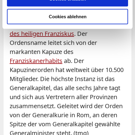
bildet neben den Franziskanern (OFM)
und den Minoriten (OFMConv) einen der
Cookies ablehnen
drei großen Zweige
des ersten Ordens
des heiligen Franziskus
. Der
Ordensname leitet sich von der
markanten Kapuze des
Franziskanerhabits
ab. Der
Kapuzinerorden hat weltweit über 10.500
Mitglieder. Die höchste Instanz ist das
Generalkapitel, das alle sechs Jahre tagt
und sich aus Vertretern aller Provinzen
zusammensetzt. Geleitet wird der Orden
von der Generalkurie in Rom, an deren
Spitze der vom Generalkapitel gewählte
Generalminister steht. (tmg)