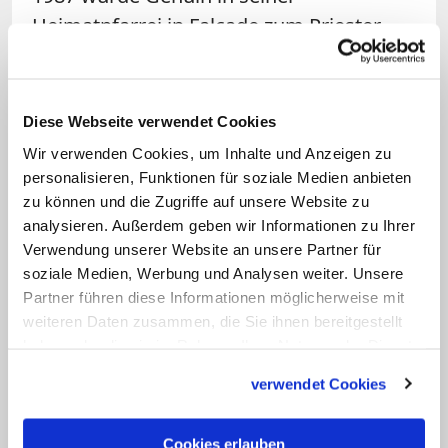
Heimatpfarrei in Falcade zum Priester
geweiht. Nach Studien in Rom war er von
1996 bis 2008 stellvertretender Direktor
und Professor am Laurentianum, der
Diese Webseite verwendet Cookies
Ordenshochschule in Venedig. 2008
Wir verwenden Cookies, um Inhalte und Anzeigen zu
wurde er dort zum Provinzialminister
personalisieren, Funktionen für soziale Medien anbieten
gewählt und 2011 in diesem Amt
zu können und die Zugriffe auf unsere Website zu
analysieren. Außerdem geben wir Informationen zu Ihrer
bestätigt. Nach einer Umgestaltung der
Verwendung unserer Website an unsere Partner für
Kapuziner-Provinzen im Jahr 2014 wurde
soziale Medien, Werbung und Analysen weiter. Unsere
er der erste Provinzialminister der neuen
Partner führen diese Informationen möglicherweise mit
Provinz vom Heiligen Kreuz in Venedig.
weiteren Daten zusammen, die Sie ihnen bereitgestellt
haben oder die sie im Rahmen Ihrer Nutzung der Dienste
gesammelt haben.
Die Kapuziner (lateinisch Ordo Fratrum
verwendet Cookies
Minorum Capucinorum, OFMCap) sind
ein franziskanischer Bettelorden. Er
Cookies erlauben