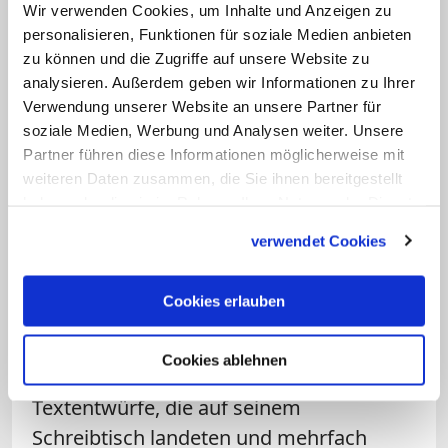
Wir verwenden Cookies, um Inhalte und Anzeigen zu
entschieden habe. So hätten rund 350
personalisieren, Funktionen für soziale Medien anbieten
Jahre lang die Könige von Spanien und
zu können und die Zugriffe auf unsere Website zu
Portugal die Bischöfe in Lateinamerika
analysieren. Außerdem geben wir Informationen zu Ihrer
Verwendung unserer Website an unsere Partner für
ernannt. Diesen habe der Papst nur noch
soziale Medien, Werbung und Analysen weiter. Unsere
seinen Segen gegeben. Ähnlich sei es in
Partner führen diese Informationen möglicherweise mit
Österreich-Ungarn bei Kaiserin Maria
weiteren Daten zusammen, die Sie ihnen bereitgestellt
Theresia gewesen.
haben oder die sie im Rahmen Ihrer Nutzung der Dienste
gesammelt haben.
verwendet Cookies
Die jetzt vorliegende vorläufige
Vereinbarung sei das Ergebnis
Cookies erlauben
jahrelanger Arbeit, an der etliche
Kurienmitarbeiter unermüdlich beteiligt
Cookies ablehnen
gewesen seien. Sie hätten die jeweiligen
Textentwürfe, die auf seinem
Schreibtisch landeten und mehrfach