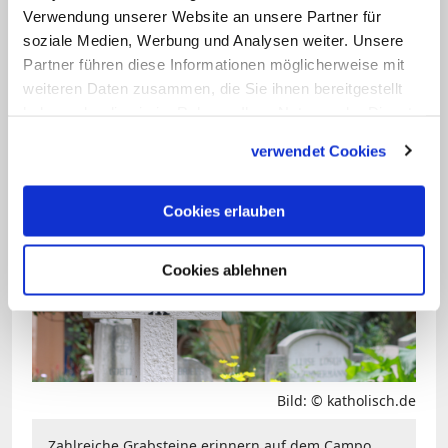
Verwendung unserer Website an unsere Partner für
Einsatz für die Mission. Rektor De Waal
soziale Medien, Werbung und Analysen weiter. Unsere
(1837-1917), ein renommierter
Partner führen diese Informationen möglicherweise mit
Katakombenforscher, hatte Biographien
weiteren Daten zusammen, die Sie ihnen bereitgestellt
seiner vier Päpste erstellt, aber auch
haben oder die sie im Rahmen Ihrer Nutzung der Dienste
gesammelt haben.
historische Studien, Theaterstücke und
verwendet Cookies
einen zeitgeschichtlichen Roman.
Cookies erlauben
Cookies ablehnen
Bild: © katholisch.de
Zahlreiche Grabsteine erinnern auf dem Campo