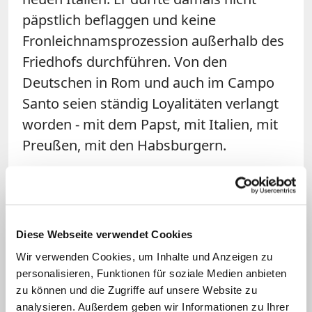
päpstlich beflaggen und keine
Fronleichnamsprozession außerhalb des
Friedhofs durchführen. Von den
Deutschen in Rom und auch im Campo
Santo seien ständig Loyalitäten verlangt
worden - mit dem Papst, mit Italien, mit
Preußen, mit den Habsburgern.
Cordes verwies auf den Beitrag des
Campo Santo in den bewegten Jahren für
Kultur und Wissenschaft, vor allem als
Diese Webseite verwendet Cookies
Forschungsstätte für Kirchengeschichte
Wir verwenden Cookies, um Inhalte und Anzeigen zu
und Archäologie. Er erwähnte sein
personalisieren, Funktionen für soziale Medien anbieten
enormes karitatives und seelsorgliches
zu können und die Zugriffe auf unsere Website zu
Engagement, seine Hospize, auch seinen
analysieren. Außerdem geben wir Informationen zu Ihrer