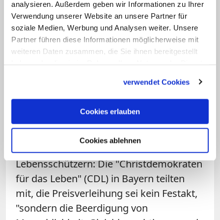
ein Revisionsverfahren. Sie erhielt erst
analysieren. Außerdem geben wir Informationen zu Ihrer
Verwendung unserer Website an unsere Partner für
am Freitag den mit 10.000 Euro dotierten
soziale Medien, Werbung und Analysen weiter. Unsere
Anne-Klein-Frauenpreis der Grünen-
Partner führen diese Informationen möglicherweise mit
nahen Heinrich-Böll-Stiftung. Stapf bricht
weiteren Daten zusammen, die Sie ihnen bereitgestellt
in seiner Münchner Praxis laut eigenen
haben oder die sie im Rahmen Ihrer Nutzung der Dienste
gesammelt haben.
Angaben rund 3.000 Schwangerschaften
verwendet Cookies
pro Jahr ab und gilt als einer der
bekanntesten Arzte in Deutschland, der
Cookies erlauben
Abtreibungen durchführt.
Cookies ablehnen
Kritik an der Preisvergabe kommt von
Lebensschützern: Die "Christdemokraten
für das Leben" (CDL) in Bayern teilten
mit, die Preisverleihung sei kein Festakt,
"sondern die Beerdigung von