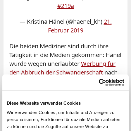
#219a
— Kristina Hänel (@haenel_kh)
21.
Februar 2019
Die beiden Mediziner sind durch ihre
Tätigkeit in die Medien gekommen: Hänel
wurde wegen unerlaubter
Werbung für
den Abbruch der Schwangerschaft
nach
§219a des Strafgesetzbuchs zu einer
Geldstrafe verurteilt und stieß damit eine
öffentliche Diskussion über die Regelung
Diese Webseite verwendet Cookies
an. Kürzlich beschloss der Bundestag
Wir verwenden Cookies, um Inhalte und Anzeigen zu
eine Reform des Paragraphen. Im Fall
personalisieren, Funktionen für soziale Medien anbieten
von Kristina Hänel läuft momentan noch
zu können und die Zugriffe auf unsere Website zu