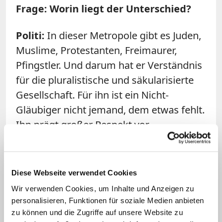
Frage: Worin liegt der Unterschied?
Politi:
In dieser Metropole gibt es Juden,
Muslime, Protestanten, Freimaurer,
Pfingstler. Und darum hat er Verständnis
für die pluralistische und säkularisierte
Gesellschaft. Für ihn ist ein Nicht-
Gläubiger nicht jemand, dem etwas fehlt.
Ihn prägt großer Respekt vor
Andersdenkenden.
Frage: Im Herbst wird die
Amazonas-
Diese Webseite verwendet Cookies
Synode
stattfinden. Wäre es möglich,
Wir verwenden Cookies, um Inhalte und Anzeigen zu
dass in der katholischen Kirche auf
personalisieren, Funktionen für soziale Medien anbieten
verschiedenen Kontinenten künftig
zu können und die Zugriffe auf unsere Website zu