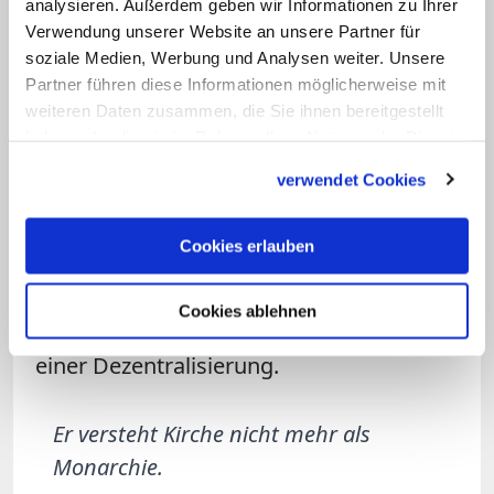
unterschiedliche Regeln gelten?
analysieren. Außerdem geben wir Informationen zu Ihrer
Verwendung unserer Website an unsere Partner für
soziale Medien, Werbung und Analysen weiter. Unsere
Politi:
Eine Grundidee von Papst
Partner führen diese Informationen möglicherweise mit
Franziskus zu Beginn seiner Amtszeit
weiteren Daten zusammen, die Sie ihnen bereitgestellt
war: Es muss nicht alles vom Zentrum
haben oder die sie im Rahmen Ihrer Nutzung der Dienste
aus entschieden werden. Er hat ja auch
gesammelt haben.
verwendet Cookies
einen Dezentralisierungsprozess
angefangen. Priester und Bischöfe
Cookies erlauben
können heute Entscheidungen treffen,
die früher eine Stufe höher entschieden
Cookies ablehnen
wurden. Das sind Schritte in Richtung
einer Dezentralisierung.
Er versteht Kirche nicht mehr als
Monarchie.