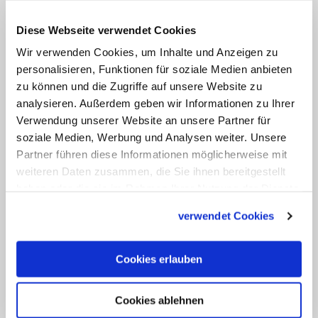
der anderen Seite, sich in einer
Verteidigungshaltung zu verschanzen,
Diese Webseite verwendet Cookies
die diejenigen ausschließt, die anders
Wir verwenden Cookies, um Inhalte und Anzeigen zu
denken, obwohl doch unsere Schulen
personalisieren, Funktionen für soziale Medien anbieten
offen für den Dialog sind."
zu können und die Zugriffe auf unsere Website zu
analysieren. Außerdem geben wir Informationen zu Ihrer
Verwendung unserer Website an unsere Partner für
Vielerorts würden Verantwortliche von
soziale Medien, Werbung und Analysen weiter. Unsere
Bildungseinrichtungen mit einer Gender-
Partner führen diese Informationen möglicherweise mit
Ideologie konfrontiert, die "in extremster
weiteren Daten zusammen, die Sie ihnen bereitgestellt
Ausprägung, jedweden Unterschied
haben oder die sie im Rahmen Ihrer Nutzung der Dienste
gesammelt haben.
zwischen Mann und Frau leugnet".
verwendet Cookies
Mitunter stützten diese sich nur "auf
Slogans, ohne sich auf wissenschaftliche
Cookies erlauben
Beweise oder eine rationale Begründung
stützen zu können", kritisierte Versaldi.
Cookies ablehnen
Umgekehrt müsse auch die Kirche