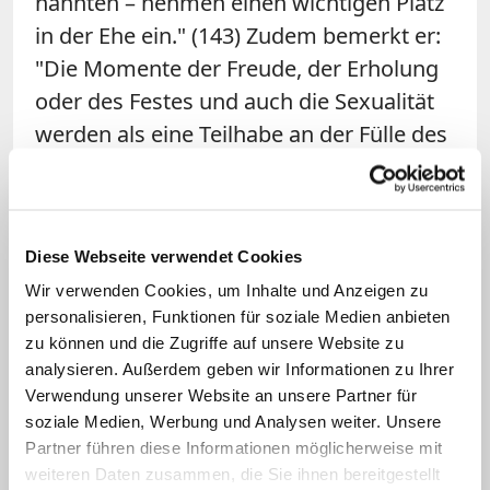
nannten – nehmen einen wichtigen Platz
in der Ehe ein." (143) Zudem bemerkt er:
"Die Momente der Freude, der Erholung
oder des Festes und auch die Sexualität
werden als eine Teilhabe an der Fülle des
Lebens in seiner (Christi) Auferstehung
erlebt." (317)
Hier ist von der Abwertung der Lust keine
Diese Webseite verwendet Cookies
Rede mehr. Trotzdem ist das Image der
Wir verwenden Cookies, um Inhalte und Anzeigen zu
personalisieren, Funktionen für soziale Medien anbieten
Kirche nicht besser geworden. Das liegt
zu können und die Zugriffe auf unsere Website zu
unter anderem an vielen Amtsträgern,
analysieren. Außerdem geben wir Informationen zu Ihrer
glaubt der Brixener Moraltheologe
Verwendung unserer Website an unsere Partner für
Martin M. Lintner. "Da herrscht
soziale Medien, Werbung und Analysen weiter. Unsere
Partner führen diese Informationen möglicherweise mit
manchmal immer noch die Angst, dass
weiteren Daten zusammen, die Sie ihnen bereitgestellt
mit der Anerkennung der sexuellen Lust