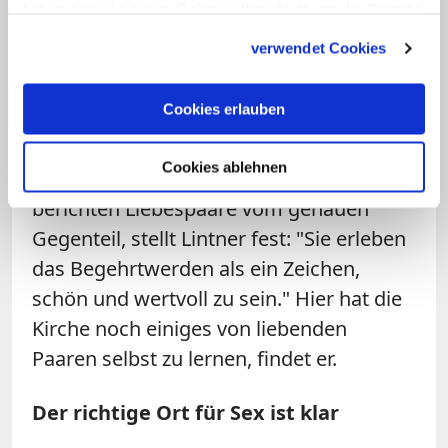
haben oder die sie im Rahmen Ihrer Nutzung der Dienste
ein Mensch zum sexuellen Objekt
gesammelt haben.
verwendet Cookies
degradiert wird." Darin spiegelt sich
wieder ein Rückgriff auf die
Cookies erlauben
Argumentation des Augustinus wider,
wenn der davon spricht, aus der Ehefrau
Cookies ablehnen
eine "Dirne" zu machen. Allerdings
berichten Liebespaare vom genauen
Gegenteil, stellt Lintner fest: "Sie erleben
das Begehrtwerden als ein Zeichen,
schön und wertvoll zu sein." Hier hat die
Kirche noch einiges von liebenden
Paaren selbst zu lernen, findet er.
Der richtige Ort für Sex ist klar