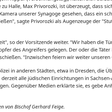
u Halle, Max Privorozki, ist überzeugt, dass sich
e Kamera unserer Synagoge gesehen, dass ein sc
ßen", sagte Privorozki als Augenzeuge der "Stut
t", so der Vorsitzende weiter. "Wir haben die Tü
sopfer des Angreifers gelegen. Der oder die Täte
hießen. "Inzwischen feiern wir weiter unseren G
Polizei in anderen Städten, etwa in Dresden, die
 derzeit alle jüdischen Einrichtungen in Sachsen-
en. Gegenüber Medien erklärte sie, es gebe Anh
en von Bischof Gerhard Feige.