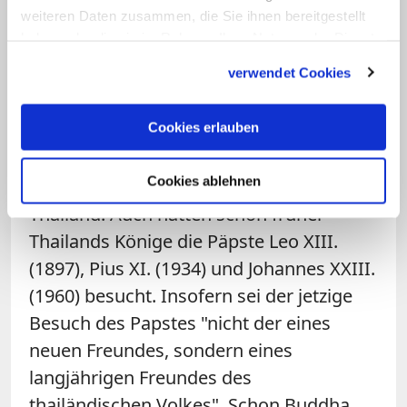
das Kirchenoberhaupt. Gleichzeitig
weiteren Daten zusammen, die Sie ihnen bereitgestellt
bedankte sich Franziskus für die
haben oder die sie im Rahmen Ihrer Nutzung der Dienste
Religionsfreiheit, welche die Katholiken in
gesammelt haben.
verwendet Cookies
den knapp 400 Jahren ihrer Präsenz in
Thailand
genossen hätten.
Cookies erlauben
Der Patriarch seinerseits erinnerte an
Cookies ablehnen
den Besuch
Johannes Pauls II.
1984 in
Thailand
. Auch hätten schon früher
Thailands Könige die Päpste Leo XIII.
(1897), Pius XI. (1934) und Johannes XXIII.
(1960) besucht. Insofern sei der jetzige
Besuch des Papstes "nicht der eines
neuen Freundes, sondern eines
langjährigen Freundes des
thailändischen Volkes". Schon Buddha