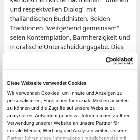
und respektvollen Dialog" mit
thailändischen Buddhisten. Beiden
Traditionen "weitgehend gemeinsam"
seien Kontemplation, Barmherzigkeit und
moralische Unterscheidungsgabe. Dies
und ein akademischer Austausch
könnten die Religionen in "guter
Nachbarschaft" wachsen lassen, so der
Papst. Weiter sprach er sich für karitative
Diese Webseite verwendet Cookies
und ökologische Initiativen aus.
Wir verwenden Cookies, um Inhalte und Anzeigen zu
personalisieren, Funktionen für soziale Medien anbieten
"Religionen, insofern sie Förderer und
zu können und die Zugriffe auf unsere Website zu
Garanten der Brüderlichkeit sind",
analysieren. Außerdem geben wir Informationen zu Ihrer
könnten sich "immer mehr als
Verwendung unserer Website an unsere Partner für
Leuchttürme der Hoffnung erweisen", so
soziale Medien, Werbung und Analysen weiter. Unsere
Partner führen diese Informationen möglicherweise mit