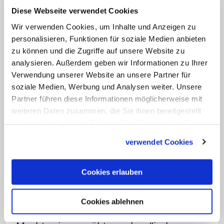
behandelt worden zu sein". Dies könne
Diese Webseite verwendet Cookies
nur kritisieren, wer das "grundsätzliche
Wir verwenden Cookies, um Inhalte und Anzeigen zu
Setting" nicht akzeptiere.
personalisieren, Funktionen für soziale Medien anbieten
zu können und die Zugriffe auf unsere Website zu
Während der ersten
analysieren. Außerdem geben wir Informationen zu Ihrer
Synodalversammlung
hatte Kardinal
Verwendung unserer Website an unsere Partner für
soziale Medien, Werbung und Analysen weiter. Unsere
Woelki kritisiert, die hierarchische
Partner führen diese Informationen möglicherweise mit
Ordnung der Kirche werde infrage
weiteren Daten zusammen, die Sie ihnen bereitgestellt
gestellt
. Es sei der Eindruck erweckt
haben oder die sie im Rahmen Ihrer Nutzung der Dienste
worden, dass Bischöfe und Laien gleich
gesammelt haben.
verwendet Cookies
seien, sagte er gegenüber dem
"domradio" am Samstag. Dies habe
Cookies erlauben
"eigentlich nichts mit dem zu tun, was
katholische Kirche ist und meint". Nicht
Cookies ablehnen
jede Meinung habe Gehör gefunden.