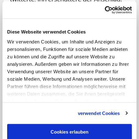
Er sei in seiner Zeit im
Bistum Fulda
oft in
Hanau gewesen, schrieb er aus Kenia, wo
er sich mit christlichen und
Diese Webseite verwendet Cookies
muslimischen Gruppen treffe. Er erbitte
Wir verwenden Cookies, um Inhalte und Anzeigen zu
"Trost, Frieden und Zusammenhalt".
personalisieren, Funktionen für soziale Medien anbieten
Passaus
Bischof Stefan Oster erklärte
zu können und die Zugriffe auf unsere Website zu
über den Kurznachrichtendienst Twitter:
analysieren. Außerdem geben wir Informationen zu Ihrer
Verwendung unserer Website an unsere Partner für
"Sprachlos wegen Hanau! Wie kommt so
soziale Medien, Werbung und Analysen weiter. Unsere
viel Dunkelheit in das Herz eines
Partner führen diese Informationen möglicherweise mit
Menschen? Schweigend, fragend,
weiteren Daten zusammen, die Sie ihnen bereitgestellt
klagend im Gebet - bei den Toten und
haben oder die sie im Rahmen Ihrer Nutzung der Dienste
gesammelt haben.
den Trauernden."
verwendet Cookies
Auch der Ratsvorsitzende der
Cookies erlauben
Evangelischen Kirche in Deutschland