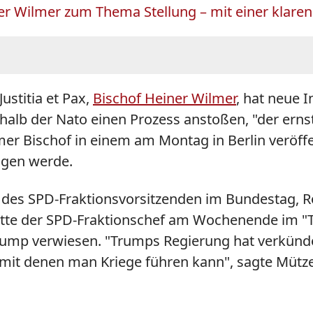
iner Wilmer zum Thema Stellung – mit einer klar
stitia et Pax,
Bischof Heiner Wilmer
, hat neue I
alb der Nato einen Prozess anstoßen, "der ernst
er Bischof in einem am Montag in Berlin veröffen
ngen werde.
 des SPD-Fraktionsvorsitzenden im Bundestag, R
te der SPD-Fraktionschef am Wochenende im "Ta
rump verwiesen. "Trumps Regierung hat verkünd
it denen man Kriege führen kann", sagte Mützeni