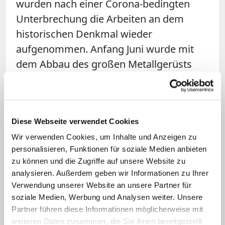
wurden nach einer Corona-bedingten
Unterbrechung die Arbeiten an dem
historischen Denkmal wieder
aufgenommen. Anfang Juni wurde mit
dem Abbau des großen Metallgerüsts
begonnen, das durch die Hitze beim
Brand zum Teil verschmolzen ist. Die
rund 40.000 Teile müssen im Lauf des
Diese Webseite verwendet Cookies
Sommers zersägt und entfernt
Wir verwenden Cookies, um Inhalte und Anzeigen zu
werden. Der eigentliche Wiederaufbau
personalisieren, Funktionen für soziale Medien anbieten
von
Notre
-Dame soll 2021 beginnen.
zu können und die Zugriffe auf unsere Website zu
Abseits verschiedener Neubaupläne ist
analysieren. Außerdem geben wir Informationen zu Ihrer
eine originalgetreue Rekonstruktion zum
Verwendung unserer Website an unsere Partner für
soziale Medien, Werbung und Analysen weiter. Unsere
jetzigen Zeitpunkt die wahrscheinlichste
Partner führen diese Informationen möglicherweise mit
Lösung. Die Kirche Saint-Sulpice ist
weiteren Daten zusammen, die Sie ihnen bereitgestellt