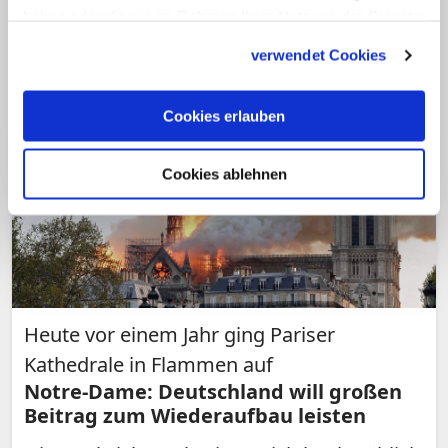
derzeit Notkathedrale von Paris.
haben oder die sie im Rahmen Ihrer Nutzung der Dienste
(tmg/KNA)
gesammelt haben.
verwendet Cookies
Cookies erlauben
Cookies ablehnen
Heute vor einem Jahr ging Pariser
Kathedrale in Flammen auf
Notre-Dame: Deutschland will großen
Beitrag zum Wiederaufbau leisten