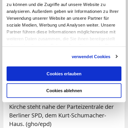
Rettungskräften behandelt worden.
zu können und die Zugriffe auf unsere Website zu
analysieren. Außerdem geben wir Informationen zu Ihrer
Beide hätten nur leichte Verletzungen
Verwendung unserer Website an unsere Partner für
erlitten. Die Hintergründe der Tat soll der
soziale Medien, Werbung und Analysen weiter. Unsere
polizeiliche Staatsschutz ermitteln.
Partner führen diese Informationen möglicherweise mit
weiteren Daten zusammen, die Sie ihnen bereitgestellt
Die Kirche Sankt Joseph wird aktuell
haben oder die sie im Rahmen Ihrer Nutzung der Dienste
gesammelt haben.
vorübergehend als Berliner
verwendet Cookies
Bischofskirche genutzt. Solange die
Sankt-Hedwigs-Kathedrale im Innern
Cookies erlauben
umgebaut wird, werden dort die
zentralen Gottesdienste des Erzbistums
Cookies ablehnen
gefeiert. Das ist bis 2023 geplant. Die
Kirche steht nahe der Parteizentrale der
Berliner SPD, dem Kurt-Schumacher-
Haus.
(gho/epd)