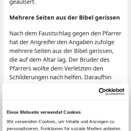
geäußert.
Mehrere Seiten aus der Bibel gerissen
Nach dem Faustschlag gegen den Pfarrer
hat der Angreifer den Angaben zufolge
mehrere Seiten aus der Bibel gerissen,
die auf dem Altar lag. Der Bruder des
Pfarrers wollte dem Verletzten den
Schilderungen nach helfen. Daraufhin
schlug der Angreifer ihn mit der Bibel.
Danach sei der Täter unerkannt aus der
Kirche geflüchtet.
Diese Webseite verwendet Cookies
Der Pfarrer und sein 56-jähriger Bruder
Wir verwenden Cookies, um Inhalte und Anzeigen zu
sind laut Polizei ambulant vor Ort von
personalisieren, Funktionen für soziale Medien anbieten