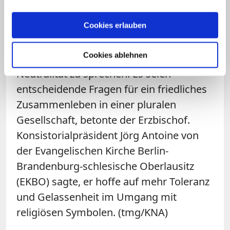
Erzbischof Heiner Koch sagte, die
Entscheidung sei ein Anlass, mit dem
Cookies erlauben
Staat über religiöse Symbole in der
Cookies ablehnen
Öffentlichkeit und die staatliche
Neutralität zu sprechen. Es seien
entscheidende Fragen für ein friedliches
Zusammenleben in einer pluralen
Gesellschaft, betonte der Erzbischof.
Konsistorialpräsident Jörg Antoine von
der Evangelischen Kirche Berlin-
Brandenburg-schlesische Oberlausitz
(EKBO) sagte, er hoffe auf mehr Toleranz
und Gelassenheit im Umgang mit
religiösen Symbolen. (tmg/KNA)