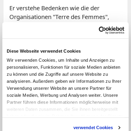
Er verstehe Bedenken wie die der
Organisationen "Terre des Femmes",
wonach das
muslimische Kopftuch
für
Frauendiskriminierung stehe, so der
Christdemokrat. "Wenn jetzt entschieden
wird, dass religiöse Symbole getragen
Diese Webseite verwendet Cookies
werden dürfen, dann erwarte ich, dass
Wir verwenden Cookies, um Inhalte und Anzeigen zu
personalisieren, Funktionen für soziale Medien anbieten
wir Christen dies auch in der
zu können und die Zugriffe auf unsere Website zu
Öffentlichkeit tun und den Mut zum
analysieren. Außerdem geben wir Informationen zu Ihrer
Bekenntnis haben, so wie es
Verwendung unserer Website an unsere Partner für
muslimische Frauen machen."
soziale Medien, Werbung und Analysen weiter. Unsere
Partner führen diese Informationen möglicherweise mit
weiteren Daten zusammen, die Sie ihnen bereitgestellt
Die beiden großen Kirchen hatten das
haben oder die sie im Rahmen Ihrer Nutzung der Dienste
Urteil des Bundesarbeitsgerichts zum
gesammelt haben.
verwendet Cookies
Neutralitätsgesetz begrüßt. Der Berliner