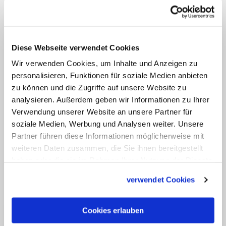
beginnt jeweils in den frühen
Morgenstunden. Dabei trägt der
Blutreiter die Blutreliquie segnend durch
Diese Webseite verwendet Cookies
Straßen und Fluren. Nach etwa fünf
Wir verwenden Cookies, um Inhalte und Anzeigen zu
Stunden kehrt die Reliquie in die Kirche
personalisieren, Funktionen für soziale Medien anbieten
zurück. Der Brauch wurde 1529 erstmals
zu können und die Zugriffe auf unsere Website zu
schriftlich erwähnt und galt damals
analysieren. Außerdem geben wir Informationen zu Ihrer
bereits als alter Brauch. Neben
Verwendung unserer Website an unsere Partner für
soziale Medien, Werbung und Analysen weiter. Unsere
Weingarten gibt es auch in anderen
Partner führen diese Informationen möglicherweise mit
Orten ähnlich geartete Prozessionen.
weiteren Daten zusammen, die Sie ihnen bereitgestellt
(cph/KNA)
haben oder die sie im Rahmen Ihrer Nutzung der Dienste
gesammelt haben.
verwendet Cookies
Cookies erlauben