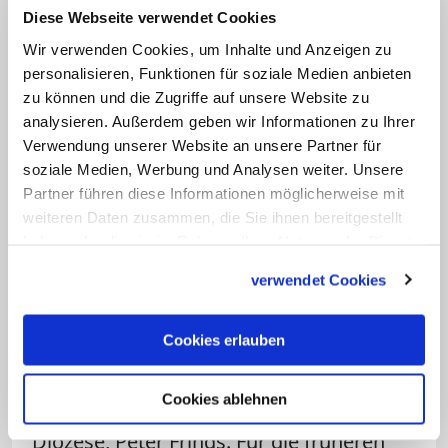
Diese Webseite verwendet Cookies
Großbölting bereits
erste Charakteristika
Wir verwenden Cookies, um Inhalte und Anzeigen zu
zum Vorgehen der Bistumsleitung bei
personalisieren, Funktionen für soziale Medien anbieten
Missbrauch genannt
.
Die "bischöfliche
zu können und die Zugriffe auf unsere Website zu
Fürsorge" habe sich "lange Zeit immer
analysieren. Außerdem geben wir Informationen zu Ihrer
zuerst auf den Täter" gerichtet, sagte der
Verwendung unserer Website an unsere Partner für
soziale Medien, Werbung und Analysen weiter. Unsere
Historiker Anfang November. "Dabei geht
Partner führen diese Informationen möglicherweise mit
es darum, die priesterliche Existenz des
weiteren Daten zusammen, die Sie ihnen bereitgestellt
Mitbruders zu erhalten." Dahinter stecke
haben oder die sie im Rahmen Ihrer Nutzung der Dienste
die Vorstellung vom besonderen Wert
gesammelt haben.
verwendet Cookies
des geweihten Priesters.
Cookies erlauben
Die nun vorgestellten Erkenntnisse seien
nicht überraschend, aber erschreckend,
Cookies ablehnen
erklärte der Interventionsbeauftragte der
Diözese, Peter Frings. Für die früheren