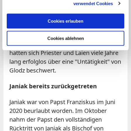
verwendet Cookies
Glodz wies die Anschuldigungen zurück.
Er habe sich an die Vorschriften gehalten
Cookies erlauben
und bei entsprechenden Verfahren
gegen Kleriker "keine Langsamkeit" an
Cookies ablehnen
den Tag gelegt. Laut Medienberichten
hatten sich Priester und Laien viele Jahre
lang erfolglos über eine "Untätigkeit" von
Glodz beschwert.
Janiak bereits zurückgetreten
Janiak war von Papst Franziskus im Juni
2020 beurlaubt worden. Im Oktober
nahm der Papst den vollständigen
Rücktritt von Janiak als Bischof von