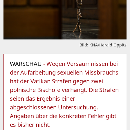
Bild: KNA/Harald Oppitz
WARSCHAU
- Wegen Versäumnissen bei
der Aufarbeitung sexuellen Missbrauchs
hat der Vatikan Strafen gegen zwei
polnische Bischöfe verhängt. Die Strafen
seien das Ergebnis einer
abgeschlossenen Untersuchung.
Angaben über die konkreten Fehler gibt
es bisher nicht.