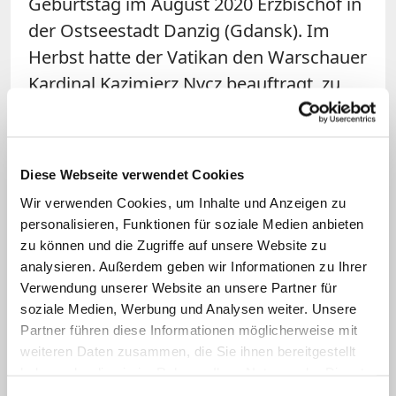
Geburtstag im August 2020 Erzbischof in
der Ostseestadt Danzig (Gdansk). Im
Herbst hatte der Vatikan den Warschauer
Kardinal Kazimierz Nycz beauftragt, zu
untersuchen, ob Glodz Maßnahmen
gegen sexuellen Kindesmissbrauch
vernachlässigt habe. Bereits im Oktober
Diese Webseite verwendet Cookies
2019 hatten sich 16 Priester des
Wir verwenden Cookies, um Inhalte und Anzeigen zu
Erzbistums in einem gemeinsamen
personalisieren, Funktionen für soziale Medien anbieten
Schreiben an den päpstlichen
zu können und die Zugriffe auf unsere Website zu
Botschafter in Warschau unter anderem
analysieren. Außerdem geben wir Informationen zu Ihrer
Verwendung unserer Website an unsere Partner für
darüber beschwert, dass der damalige
soziale Medien, Werbung und Analysen weiter. Unsere
Ortsbischof Anzeigen wegen sexueller
Partner führen diese Informationen möglicherweise mit
Belästigungen gegen Priester vertuscht
weiteren Daten zusammen, die Sie ihnen bereitgestellt
habe.
haben oder die sie im Rahmen Ihrer Nutzung der Dienste
gesammelt haben.