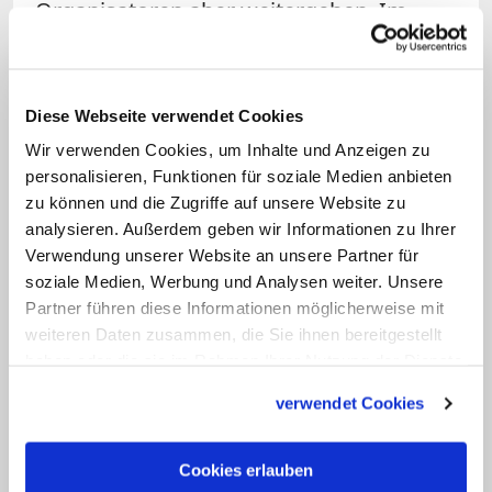
Organisatoren aber weitergehen. Im
Rahmen von "Share The Journey"
organisierten nationale Caritas-
Organisationen Veranstaltungen und
Diese Webseite verwendet Cookies
Initiativen mit dem Ziel, eine Kultur der
Wir verwenden Cookies, um Inhalte und Anzeigen zu
Begegnung mit Flüchtlingen zu fördern.
personalisieren, Funktionen für soziale Medien anbieten
zu können und die Zugriffe auf unsere Website zu
"Die Kampagne 'Share The Journey' war
analysieren. Außerdem geben wir Informationen zu Ihrer
ein großer Moment der Begegnung, der
Verwendung unserer Website an unsere Partner für
Solidarität und für uns auch der
soziale Medien, Werbung und Analysen weiter. Unsere
Erinnerung, vor allem aber ein Ausdruck
Partner führen diese Informationen möglicherweise mit
weiteren Daten zusammen, die Sie ihnen bereitgestellt
der Liebe. Ein Ausdruck der Liebe der
haben oder die sie im Rahmen Ihrer Nutzung der Dienste
Kirche zu den Menschen, die unterwegs
gesammelt haben.
sind", sagte Tagle.
verwendet Cookies
Der Kardinal hat
2019 die Leitung der
Cookies erlauben