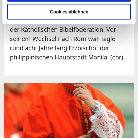
vatikanischen Missionskongregation
übernommen
. Darüber hinaus ist er
Cookies ablehnen
Präsident von Caritas Internationalis und
der Katholischen Bibelföderation. Vor
seinem Wechsel nach Rom war Tagle
rund acht Jahre lang Erzbischof der
philippinischen Hauptstadt Manila. (cbr)