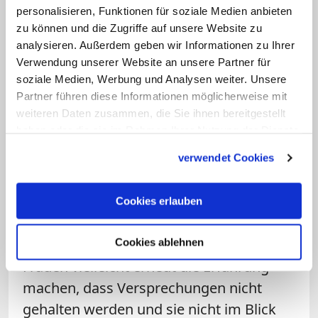
personalisieren, Funktionen für soziale Medien anbieten
passiert und die Frauenkommission
zu können und die Zugriffe auf unsere Website zu
als Trostpflaster gesehen wird, wäre
analysieren. Außerdem geben wir Informationen zu Ihrer
das nicht nur ein Schaden für die
Verwendung unserer Website an unsere Partner für
Geschlechtergerechtigkeit im
soziale Medien, Werbung und Analysen weiter. Unsere
Partner führen diese Informationen möglicherweise mit
Bistum." Was heißt das für Sie
weiteren Daten zusammen, die Sie ihnen bereitgestellt
konkret?
haben oder die sie im Rahmen Ihrer Nutzung der Dienste
gesammelt haben.
Wolf:
Das heißt für mich, dass das eine
verwendet Cookies
einmalige Chance für das Bistum Mainz
ist. Das ist ein Versprechen, sich beraten
Cookies erlauben
zu lassen. Wenn es nicht gelingt, in einen
guten Dialog zu kommen, dann müssen
Cookies ablehnen
Frauen vielleicht erneut die Erfahrung
machen, dass Versprechungen nicht
gehalten werden und sie nicht im Blick