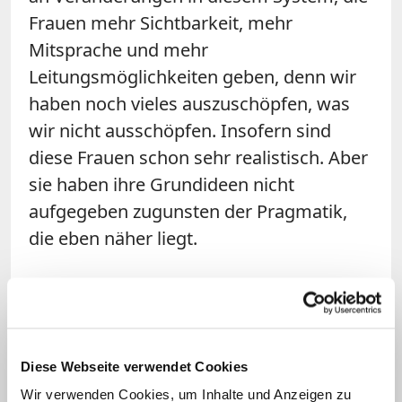
Frauen mehr Sichtbarkeit, mehr
Mitsprache und mehr
Leitungsmöglichkeiten geben, denn wir
haben noch vieles auszuschöpfen, was
wir nicht ausschöpfen. Insofern sind
diese Frauen schon sehr realistisch. Aber
sie haben ihre Grundideen nicht
aufgegeben zugunsten der Pragmatik,
die eben näher liegt.
Frage:
In der Pressemitteilung des
Bistums
werden Sie mit den Sätzen
zitiert: "Wir müssen diesen Schwung
nutzen, um wirklich Schritte der
Diese Webseite verwendet Cookies
Veränderung zu gehen. Wenn nichts
Wir verwenden Cookies, um Inhalte und Anzeigen zu