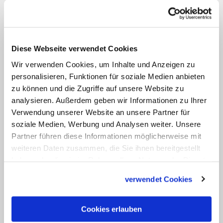
Der vom Papst im Juni angekündigte
weltweite Prozess trägt den Titel "Für
eine synodale Kirche: Gemeinschaft,
Diese Webseite verwendet Cookies
Teilhabe und Sendung". Die
Wir verwenden Cookies, um Inhalte und Anzeigen zu
Eröffnungsmesse war der zweite große
personalisieren, Funktionen für soziale Medien anbieten
Gottesdienst im Petersdom seit Beginn
zu können und die Zugriffe auf unsere Website zu
der Pandemie. Zwar hatte der Papst
analysieren. Außerdem geben wir Informationen zu Ihrer
Verwendung unserer Website an unsere Partner für
bereits zu Pfingsten wieder am
soziale Medien, Werbung und Analysen weiter. Unsere
Hauptaltar unter dem Bronzebaldachin
Partner führen diese Informationen möglicherweise mit
zelebriert; dieses Mal nahmen aber noch
weiteren Daten zusammen, die Sie ihnen bereitgestellt
mehr Kardinäle, Bischöfe und sowie
haben oder die sie im Rahmen Ihrer Nutzung der Dienste
gesammelt haben.
3.000 bis 3.500 weitere Personen daran
verwendet Cookies
teil. (cbr/KNA)
Cookies erlauben