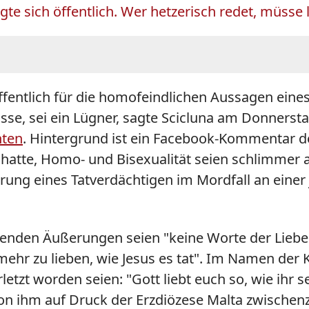
te sich öffentlich. Wer hetzerisch redet, müsse l
ffentlich für die homofeindlichen Aussagen eines
asse, sei ein Lügner, sagte Scicluna am Donners
hten
. Hintergrund ist ein Facebook-Kommentar de
tte, Homo- und Bisexualität seien schlimmer als
ung eines Tatverdächtigen im Mordfall an einer 
effenden Äußerungen seien "keine Worte der Lieb
r zu lieben, wie Jesus es tat". Im Namen der Kir
etzt worden seien: "Gott liebt euch so, wie ihr 
ihm auf Druck der Erzdiözese Malta zwischenzei