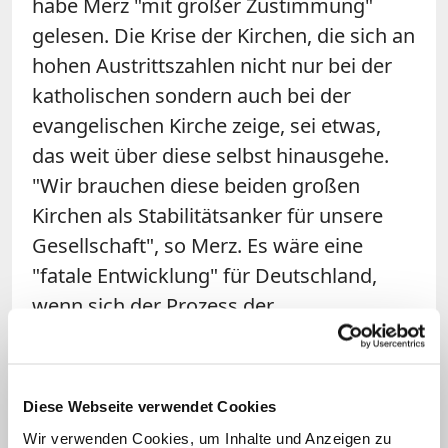
habe Merz "mit großer Zustimmung"
gelesen. Die Krise der Kirchen, die sich an
hohen Austrittszahlen nicht nur bei der
katholischen sondern auch bei der
evangelischen Kirche zeige, sei etwas,
das weit über diese selbst hinausgehe.
"Wir brauchen diese beiden großen
Kirchen als Stabilitätsanker für unsere
Gesellschaft", so Merz. Es wäre eine
"fatale Entwicklung" für Deutschland,
wenn sich der Prozess der
Kirchenaustritte nicht umkehren ließe.
Nach seiner Wahl zum
Parteivorsitzenden habe er
Diese Webseite verwendet Cookies
Kirchenvertretern bereits das Gespräch
Wir verwenden Cookies, um Inhalte und Anzeigen zu