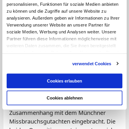
angeboten. Er wolle sich dabei persönlich
personalisieren, Funktionen für soziale Medien anbieten
einbringen und "jede Hilfestellung
zu können und die Zugriffe auf unsere Website zu
analysieren. Außerdem geben wir Informationen zu Ihrer
anbieten, die wir leisten können, damit es
Verwendung unserer Website an unsere Partner für
wieder besser wird". Die etablierten
soziale Medien, Werbung und Analysen weiter. Unsere
Gespräche mit den großen Kirche wolle
Partner führen diese Informationen möglicherweise mit
er beibehalten, betonte aber zugleich,
weiteren Daten zusammen, die Sie ihnen bereitgestellt
haben oder die sie im Rahmen Ihrer Nutzung der Dienste
dass auch andere
gesammelt haben.
Glaubensgemeinschaften jederzeit
verwendet Cookies
willkommen seien.
Cookies erlauben
Am Mittwoch hatten die Fraktionen der
Grünen und der SPD im bayerischen
Cookies ablehnen
Landtag zwei Dringlichkeitsanträge im
Zusammenhang mit dem Münchner
Missbrauchsgutachten eingebracht. Die