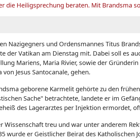
ber die Heiligsprechung beraten. Mit Brandsma s
hen Nazigegners und Ordensmannes Titus Brandsm
lte der Vatikan am Dienstag mit. Dabei soll es a
lung Mariens, Maria Rivier, sowie der Gründerin
 von Jesus Santocanale, gehen.
randsma geborene Karmelit gehörte zu den frühe
istischen Sache" betrachtete, landete er im Gefä
eheiß des Lagerarztes per Injektion ermordet, off
er Wissenschaft treu und war unter anderem Rek
935 wurde er Geistlicher Beirat des Katholischen 