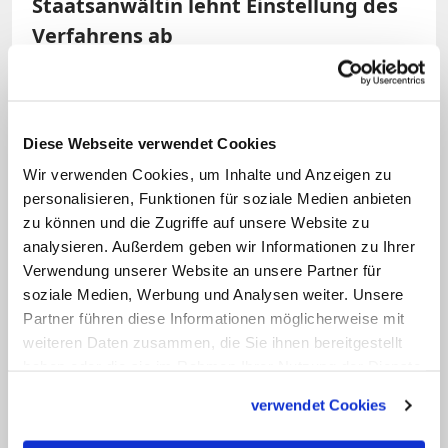
Staatsanwältin lehnt Einstellung des
Verfahrens ab
In der Sitzung am Montag wurden zwei
Teilnehmer des Eheseminars als Zeugen
Diese Webseite verwendet Cookies
gehört sowie ein Teil der Aufzeichnung
Wir verwenden Cookies, um Inhalte und Anzeigen zu
der Veranstaltung abgespielt. Richter
personalisieren, Funktionen für soziale Medien anbieten
Hendrik Göhner verlas neben dem Urteil
zu können und die Zugriffe auf unsere Website zu
des Amtsgerichts auch knapp eine
analysieren. Außerdem geben wir Informationen zu Ihrer
Stunde lang die Berufungsbegründung
Verwendung unserer Website an unsere Partner für
soziale Medien, Werbung und Analysen weiter. Unsere
der Verteidigung. Darin plädiert
Partner führen diese Informationen möglicherweise mit
Verteidiger Sascha Böttner auf
weiteren Daten zusammen, die Sie ihnen bereitgestellt
Freispruch. Er wirft unter anderem dem
haben oder die sie im Rahmen Ihrer Nutzung der Dienste
Amtsgericht sachliche Fehler vor und
gesammelt haben.
verwendet Cookies
beruft sich auf die Religionsfreiheit.