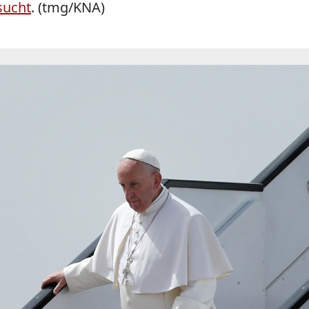
sucht
. (tmg/KNA)