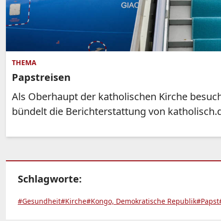
THEMA
Papstreisen
Als Oberhaupt der katholischen Kirche besuc
bündelt die Berichterstattung von katholisch.
Schlagworte:
#Gesundheit
#Kirche
#Kongo, Demokratische Republik
#Papst