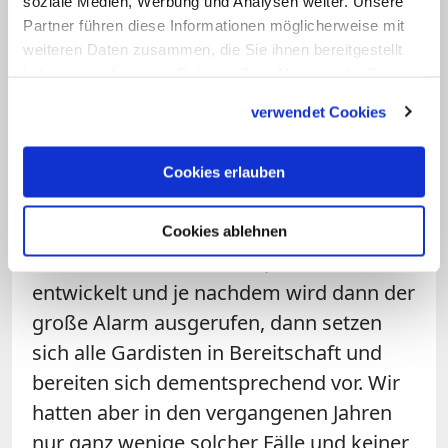
soziale Medien, Werbung und Analysen weiter. Unsere
von Däniken:
Das sind Gottseidank
Partner führen diese Informationen möglicherweise mit
meistens Alarme, die sich später als
weiteren Daten zusammen, die Sie ihnen bereitgestellt
haben oder die sie im Rahmen Ihrer Nutzung der Dienste
harmlos herausstellen. Aber natürlich
gesammelt haben.
müssen wir im ersten Moment so darauf
verwendet Cookies
reagieren, als wäre es ein großer
Ernstfall. Das kann zum Beispiel dann
Cookies erlauben
vorkommen, wenn eine verdächtige
Person an den Eingängen gesehen
Cookies ablehnen
wurde. Dann schauen wir, wie sich das
entwickelt und je nachdem wird dann der
große Alarm ausgerufen, dann setzen
sich alle Gardisten in Bereitschaft und
bereiten sich dementsprechend vor. Wir
hatten aber in den vergangenen Jahren
nur ganz wenige solcher Fälle und keiner