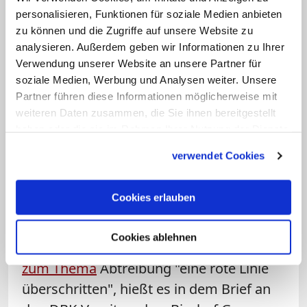
"Das immens positive nationale und
personalisieren, Funktionen für soziale Medien anbieten
internationale Echo und das große Lob
zu können und die Zugriffe auf unsere Website zu
vieler Gläubiger, Priester, Bischöfe und
analysieren. Außerdem geben wir Informationen zu Ihrer
Verwendung unserer Website an unsere Partner für
namhafter Theologen, die sich bei uns
soziale Medien, Werbung und Analysen weiter. Unsere
gemeldet haben, bestärken uns dabei,
Partner führen diese Informationen möglicherweise mit
diesen Weg weiterzugehen."
weiteren Daten zusammen, die Sie ihnen bereitgestellt
haben oder die sie im Rahmen Ihrer Nutzung der Dienste
Am Donnerstag hatte die Initiative in
gesammelt haben.
verwendet Cookies
einem Schreiben die deutschen Bischöfe
aufgefordert, die Zusammenarbeit mit
Cookies erlauben
der Präsidentin des Zentralkomitees der
Katholiken (ZdK) zu beenden. Irme
Cookies ablehnen
Stetter-Karp habe
mit ihren Äußerungen
zum Thema
Abtreibung "eine rote Linie
überschritten", hießt es in dem Brief an