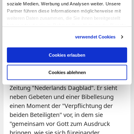
soziale Medien, Werbung und Analysen weiter. Unsere
eine zentrale Kontaktstelle
Partner führen diese Informationen möglicherweise mit
Homosexualität und Glaube ein.
weiteren Daten zusammen, die Sie ihnen bereitgestellt
haben oder die sie im Rahmen Ihrer Nutzung der Dienste
Außerdem wollen sie in jedem Bistum
gesammelt haben.
eine Kontaktperson benennen, die sich
verwendet Cookies
im Rahmen der Familienseelsorge um
das Thema kümmert.
Cookies erlauben
Der Text sei nicht dem Vatikan zur
Cookies ablehnen
Prüfung vorgelegt worden, berichtete die
Zeitung "Nederlands Dagblad". Er sieht
neben Gebeten und einer Bibellesung
einen Moment der "Verpflichtung der
beiden Beteiligten" vor, in dem sie
"gemeinsam vor Gott zum Ausdruck
bringen, wie sie sich füreinander