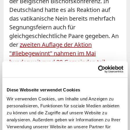
der Belgischen Bischofskonferenz. In
Deutschland hatte es als Reaktion auf
das vatikanische Nein bereits mehrfach
Segnungsfeiern auch für
gleichgeschlechtliche Paare gegeben. An
der
zweiten Auflage der Aktion
"#liebegewinnt" nahmen im Mai
bundesweit rund 80 Gemeinden teil
.
Mit der Veröffentlichung neuer
liturgischer Vorgaben wollen die
Diese Webseite verwendet Cookies
flämischen Bischöfe den Betroffenen
Wir verwenden Cookies, um Inhalte und Anzeigen zu
entgegenkommen. Ziel sei es, "die
personalisieren, Funktionen für soziale Medien anbieten
Seelsorge und Beratung für
zu können und die Zugriffe auf unsere Website zu
analysieren. Außerdem geben wir Informationen zu Ihrer
homosexuelle Menschen strukturell zu
Verwendung unserer Website an unsere Partner für
verankern". Dazu richten sie außerdem