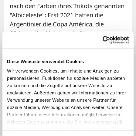
nach den Farben ihres Trikots genannten
"Albiceleste": Erst 2021 hatten die
Argentinier die Copa América, die
Südamerika-Meisterschaft, gewonnen.
Nach dem Titelgewinn bei der WM
beendete Messi Spekulationen, dass er
unmittelbar nach dem Finale aus der
Diese Webseite verwendet Cookies
Nationalmannschaft zurücktreten werde:
Wir verwenden Cookies, um Inhalte und Anzeigen zu
"Nein, ich werde nicht aufhören. Ich will
personalisieren, Funktionen für soziale Medien anbieten
zu können und die Zugriffe auf unsere Website zu
als Weltmeister im Trikot von Argentinien
analysieren. Außerdem geben wir Informationen zu Ihrer
weiterspielen." Messi gilt als gläubiger
Verwendung unserer Website an unsere Partner für
Katholik und
heiratete 2017 seine
soziale Medien, Werbung und Analysen weiter. Unsere
langjährige Freundin Antonella Roccuzzo
Partner führen diese Informationen möglicherweise mit
weiteren Daten zusammen, die Sie ihnen bereitgestellt
kirchlich
. (rom)
haben oder die sie im Rahmen Ihrer Nutzung der Dienste