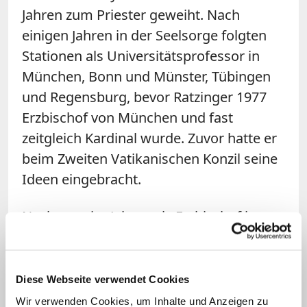
Jahren zum Priester geweiht. Nach
einigen Jahren in der Seelsorge folgten
Stationen als Universitätsprofessor in
München, Bonn und Münster, Tübingen
und Regensburg, bevor Ratzinger 1977
Erzbischof von München und fast
zeitgleich Kardinal wurde. Zuvor hatte er
beim Zweiten Vatikanischen Konzil seine
Ideen eingebracht.
Nach nur vier Jahren als Erzbischof in
München wechselte Ratzinger nach Rom,
wo ihn Papst Johannes Paul II. 1981 zum
Präfekten der Glaubenskongregation
Diese Webseite verwendet Cookies
machte. In dieser Funktion trat er
Wir verwenden Cookies, um Inhalte und Anzeigen zu