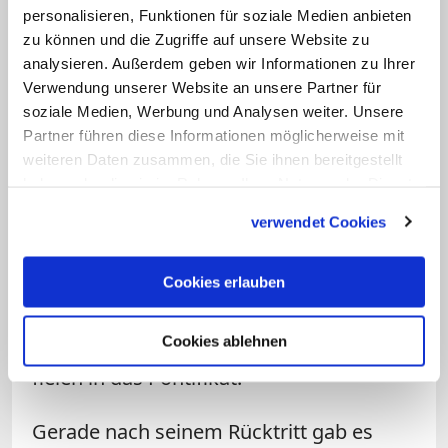
entschieden für die Wahrung der
personalisieren, Funktionen für soziale Medien anbieten
zu können und die Zugriffe auf unsere Website zu
katholischen Lehre ein. Nach dem Tod
analysieren. Außerdem geben wir Informationen zu Ihrer
Johannes Pauls II. wurde Ratzinger vom
Verwendung unserer Website an unsere Partner für
Konklave schon im vierten Wahlgang
soziale Medien, Werbung und Analysen weiter. Unsere
zum Papst gewählt und gab sich den
Partner führen diese Informationen möglicherweise mit
weiteren Daten zusammen, die Sie ihnen bereitgestellt
Namen Benedikt XVI. Seine Amtszeit war
haben oder die sie im Rahmen Ihrer Nutzung der Dienste
geprägt durch zahlreiche Reisen und
gesammelt haben.
verwendet Cookies
versöhnliche Gesten in der Ökumene,
aber auch der weltweite
Cookies erlauben
Missbrauchsskandal in der katholischen
Kirche und die schwierigen
Cookies ablehnen
Verhandlungen mit den Piusbrüdern
fielen in das Pontifikat.
Gerade nach seinem Rücktritt gab es