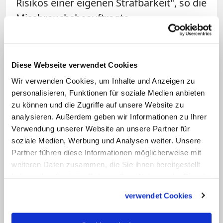
Risikos einer eigenen Strafbarkeit", so die
Missbrauchsbeauftragte.
Für Betroffene können Bilder Claus
zufolge wichtige Beweismittel sein, wenn
Diese Webseite verwendet Cookies
es um Anerkennungsleistungen der
Wir verwenden Cookies, um Inhalte und Anzeigen zu
Kirche oder den Zugang zu Leistungen
personalisieren, Funktionen für soziale Medien anbieten
nach dem Opferentschädigungsrecht
zu können und die Zugriffe auf unsere Website zu
analysieren. Außerdem geben wir Informationen zu Ihrer
geht. "Die Vernichtung von
Verwendung unserer Website an unsere Partner für
Beweismitteln als Vorschlag eines
soziale Medien, Werbung und Analysen weiter. Unsere
Kommissionsvorsitzenden erscheint
Partner führen diese Informationen möglicherweise mit
höchst befremdlich und ist aus
weiteren Daten zusammen, die Sie ihnen bereitgestellt
haben oder die sie im Rahmen Ihrer Nutzung der Dienste
Betroffenensicht völlig inakzeptabel",
gesammelt haben.
sagte Claus. Robbers
stellt sein Gespräch
verwendet Cookies
mit dem Neffen des Priesters anders dar
.