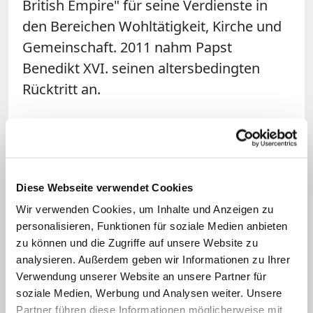
British Empire" für seine Verdienste in
den Bereichen Wohltätigkeit, Kirche und
Gemeinschaft. 2011 nahm Papst
Benedikt XVI. seinen altersbedingten
Rücktritt an.
Der Paderborner Weihbischof Matthias
König und Diözesanadministrator
Michael Bredek würdigten Hesses
Verdienste: "Sein missionarisches
Diese Webseite verwendet Cookies
Engagement für den Glauben und die
Wir verwenden Cookies, um Inhalte und Anzeigen zu
personalisieren, Funktionen für soziale Medien anbieten
Menschen ist Frucht seiner lebenslangen
zu können und die Zugriffe auf unsere Website zu
Jesus-Nachfolge." Hesse habe nicht nur
analysieren. Außerdem geben wir Informationen zu Ihrer
den christlichen Glauben den Menschen
Verwendung unserer Website an unsere Partner für
verkündet und vorgelebt, sondern habe
soziale Medien, Werbung und Analysen weiter. Unsere
Partner führen diese Informationen möglicherweise mit