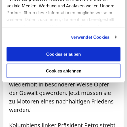
soziale Medien, Werbung und Analysen weiter. Unsere
Welskop-Deffaa mahnte, ohne soziale
Partner führen diese Informationen möglicherweise mit
Gerechtigkeit werde es in Kolumbien
weiteren Daten zusammen, die Sie ihnen bereitgestellt
kein Ende der bewaffneten Konflikte
haben oder die sie im Rahmen Ihrer Nutzung der Dienste
geben. Die katholische Kirche des Landes
gesammelt haben.
verwendet Cookies
ist Partner des Friedensprozesses, den
Präsident Gustavo Petro angestoßen hat.
Cookies erlauben
Entscheidend für dessen Erfolg sei die
Einbeziehung von Frauen, betonte die
Cookies ablehnen
Caritas-Präsidentin: "Sie sind über Jahre
wiederholt in besonderer Weise Opfer
der Gewalt geworden. Jetzt müssen sie
zu Motoren eines nachhaltigen Friedens
werden."
Kolumbiens linker Präsident Petro strebt