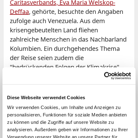
Caritasverbands, Eva Maria Welskop-
Deffaa
, gehörte, besuchte den Angaben
zufolge auch Venezuela. Aus dem
krisengebeutelten Land fliehen
zahlreiche Menschen in das Nachbarland
Kolumbien. Ein durchgehendes Thema
der Reise seien zudem die
"bedrückenden Folgen der Klimakrise"
gewesen, die in beiden Ländern mit der
Kohle- und Erdölförderung, der
Zerstörung des Regenwaldes und dem
Diese Webseite verwendet Cookies
Bergbau zusammenhängen.
Wir verwenden Cookies, um Inhalte und Anzeigen zu
personalisieren, Funktionen für soziale Medien anbieten
Ohne soziale Gerechtigkeit kein Ende
zu können und die Zugriffe auf unsere Website zu
der Konflikte
analysieren. Außerdem geben wir Informationen zu Ihrer
Verwendung unserer Website an unsere Partner für