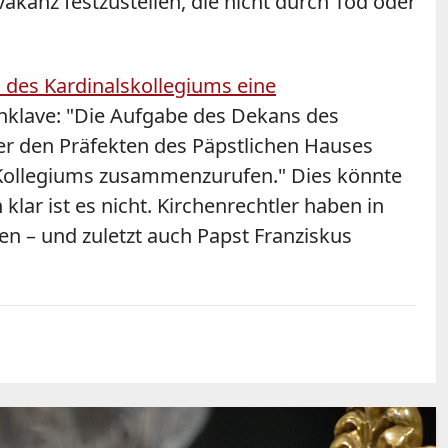
akanz festzustellen, die nicht durch Tod oder
es Kardinalskollegiums eine
onklave: "Die Aufgabe des Dekans des
er den Präfekten des Päpstlichen Hauses
s Kollegiums zusammenzurufen." Dies könnte
lar ist es nicht. Kirchenrechtler haben in
n – und zuletzt auch Papst Franziskus