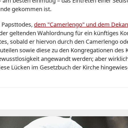
 am besten einmütig – das Eintreten einer Sedisv
tande gekommen ist.
s Papsttodes,
dem "Camerlengo" und dem Dekan d
in der geltenden Wahlordnung für ein künftiges K
stes, sobald er hiervon durch den Camerlengo od
itzuteilen sowie diese zu den Kongregationen de
wusstlosigkeit angewandt werden; aber wirklich k
ese Lücken im Gesetzbuch der Kirche hingewiese