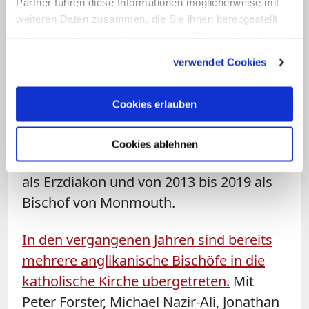
Partner führen diese Informationen möglicherweise mit
Pain wurde 1956 in London geboren. Er
weiteren Daten zusammen, die Sie ihnen bereitgestellt
studierte Englische Literatur und
haben oder die sie im Rahmen Ihrer Nutzung der Dienste
gesammelt haben.
Theologie in Bristol und Cardiff. 1986
verwendet Cookies
wurde er in Newport zum Priester der
Kirche von Wales geweiht. Während
Cookies erlauben
seines gesamten Dienstes war Pain in
der Diözese Monmouth tätig. Er wirkte
Cookies ablehnen
zunächst als Vikar von Monmouth, dann
als Erzdiakon und von 2013 bis 2019 als
Bischof von Monmouth.
In den vergangenen Jahren sind bereits
mehrere anglikanische Bischöfe in die
katholische Kirche übergetreten.
Mit
Peter Forster, Michael Nazir-Ali, Jonathan