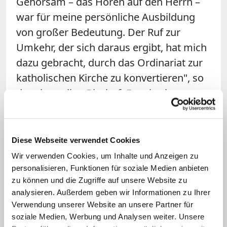
Gehorsam – das Hören auf den Herrn –
war für meine persönliche Ausbildung
von großer Bedeutung. Der Ruf zur
Umkehr, der sich daraus ergibt, hat mich
dazu gebracht, durch das Ordinariat zur
katholischen Kirche zu konvertieren", so
der ehemalige Bischof. Er sei sehr
dankbar für die Erfahrungen, die er in
seinem Leben als Anglikaner gemacht
habe: "Doch der Ruf zum Katholizismus
Diese Webseite verwendet Cookies
erscheint mir natürlich und spirituell
Wir verwenden Cookies, um Inhalte und Anzeigen zu
zugleich."
personalisieren, Funktionen für soziale Medien anbieten
zu können und die Zugriffe auf unsere Website zu
analysieren. Außerdem geben wir Informationen zu Ihrer
In den vergangenen Jahren mehrere
Verwendung unserer Website an unsere Partner für
Übertritte anglikanischer Bischöfe
soziale Medien, Werbung und Analysen weiter. Unsere