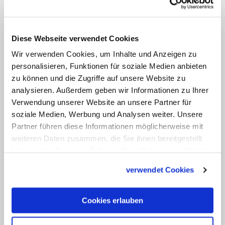
Schicksal des inhaftierten
Bischofs
Rolando Alvarez
von Matagalpa sorgt seit
Monaten international für Empörung. Er
Diese Webseite verwendet Cookies
wurde im Februar wegen angeblichen
Wir verwenden Cookies, um Inhalte und Anzeigen zu
Landesverrats und "Ungehorsams" zu
personalisieren, Funktionen für soziale Medien anbieten
mehr als 26 Jahren Gefängnis verurteilt.
zu können und die Zugriffe auf unsere Website zu
analysieren. Außerdem geben wir Informationen zu Ihrer
(KNA)
Verwendung unserer Website an unsere Partner für
soziale Medien, Werbung und Analysen weiter. Unsere
Partner führen diese Informationen möglicherweise mit
weiteren Daten zusammen, die Sie ihnen bereitgestellt
haben oder die sie im Rahmen Ihrer Nutzung der Dienste
gesammelt haben.
verwendet Cookies
Cookies erlauben