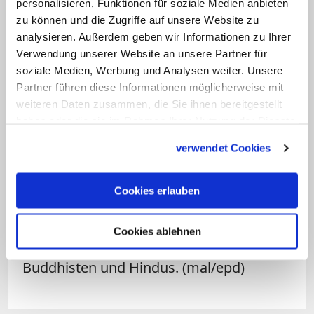
personalisieren, Funktionen für soziale Medien anbieten
Himmelfahrt
stattfindet. Dort wird das
zu können und die Zugriffe auf unsere Website zu
wundertätige Bild Unserer Lieben Frau
analysieren. Außerdem geben wir Informationen zu Ihrer
Verwendung unserer Website an unsere Partner für
von Mahdu verehrt, von dem
soziale Medien, Werbung und Analysen weiter. Unsere
angenommen wird, dass es so alt ist wie
Partner führen diese Informationen möglicherweise mit
die Anfänge der Evangelisierung Sri
weiteren Daten zusammen, die Sie ihnen bereitgestellt
Lankas durch Franziskanermissionare.
haben oder die sie im Rahmen Ihrer Nutzung der Dienste
gesammelt haben.
Die gekrönte und prächtig gekleidete
verwendet Cookies
Statue weist Züge auf, die an Guadalupe
erinnern. Mehrere 100.000 Menschen
Cookies erlauben
nehmen alljährlich daran teil, darunter
nicht nur Katholiken und Christen
Cookies ablehnen
anderer Konfessionen, sondern auch
Buddhisten und Hindus. (mal/epd)