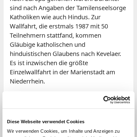
sind nach Angaben der Tamilenseelsorge
Katholiken wie auch Hindus. Zur
Wallfahrt, die erstmals 1987 mit 50
Teilnehmern stattfand, kommen
Gläubige katholischen und
hinduistischen Glaubens nach Kevelaer.
Es ist inzwischen die größte
Einzelwallfahrt in der Marienstadt am
Niederrhein.
Kevelaer dient den aus der Heimat
emigrierten Tamilen als Ersatz für die
Pilgerfahrt nach Madhu im Norden Sri
Diese Webseite verwendet Cookies
Lankas, die jeden August zum
Wir verwenden Cookies, um Inhalte und Anzeigen zu
katholischen
Hochfest Mariä