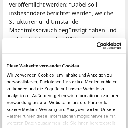
veröffentlicht werden: "Dabei soll
insbesondere berichtet werden, welche
Strukturen und Umstände
Machtmissbrauch begünstigt haben und
welche Schlüsse die DPSG aus diesen
Erkenntnissen für ihre weitere
(präventive) Arbeit zieht." Von einer
nachhaltigen Aufarbeitung erhofft sich
Diese Webseite verwendet Cookies
der Verband, mit den Ergebnissen die
Wir verwenden Cookies, um Inhalte und Anzeigen zu
Präventionsarbeit im Verband zu
personalisieren, Funktionen für soziale Medien anbieten
zu können und die Zugriffe auf unsere Website zu
verbessern und so zum Kinderschutz
analysieren. Außerdem geben wir Informationen zu Ihrer
beizutragen.
Verwendung unserer Website an unsere Partner für
soziale Medien, Werbung und Analysen weiter. Unsere
Die DPSG
ist mit nach eigenen Angaben
Partner führen diese Informationen möglicherweise mit
rund 80.000 Mitgliedern der größte
weiteren Daten zusammen, die Sie ihnen bereitgestellt