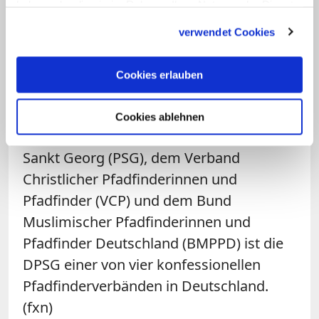
haben oder die sie im Rahmen Ihrer Nutzung der Dienste
Pfadfinderverband in Deutschland. Sie ist
gesammelt haben.
in 25 Diözesen mit insgesamt etwa 1.200
verwendet Cookies
Stämmen und Siedlungen (Ortsgruppen)
vertreten und Mitglied im
Ring deutscher
Cookies erlauben
Pfadfinder*innenverbände
sowie im
Bund der Deutschen Katholischen Jugend
Cookies ablehnen
(BDKJ). Neben der Pfadfinderinnenschaft
Sankt Georg (PSG), dem Verband
Christlicher Pfadfinderinnen und
Pfadfinder (VCP) und dem Bund
Muslimischer Pfadfinderinnen und
Pfadfinder Deutschland (BMPPD) ist die
DPSG einer von vier konfessionellen
Pfadfinderverbänden in Deutschland.
(fxn)