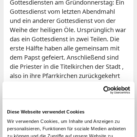
Gottesdiensten am Gründonnerstag: Ein
Gottesdienst vom letzten Abendmahl
und ein anderer Gottesdienst von der
Weihe der heiligen Öle. Ursprünglich war
das ein Gottesdienst in zwei Teilen. Die
erste Hälfte haben alle gemeinsam mit
dem Papst gefeiert. Anschließend sind
die Priester in die Titelkirchen der Stadt ,
also in ihre Pfarrkirchen zurückgekehrt
und haben dort die Messe
"weitergefeiert", in Erinnerung an die
Einsetzung der Eucharistie.
Diese Webseite verwendet Cookies
Frage: In einem Rundschreiben der
Wir verwenden Cookies, um Inhalte und Anzeigen zu
vatikanischen Kongregation für die
personalisieren, Funktionen für soziale Medien anbieten
zu können und die Zugriffe auf unsere Website zu