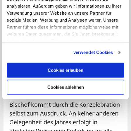
Gottesdienste heißt es, dass die
analysieren. Außerdem geben wir Informationen zu Ihrer
gemeinsame Feier der Messe durch
Verwendung unserer Website an unsere Partner für
den Bischof und die Priester auch ein
soziale Medien, Werbung und Analysen weiter. Unsere
Ausdruck ihrer Verbundenheit sein
Partner führen diese Informationen möglicherweise mit
weiteren Daten zusammen, die Sie ihnen bereitgestellt
soll. Außerdem erneuern die Priester
haben oder die sie im Rahmen Ihrer Nutzung der Dienste
in diesem Gottesdienst ihr
gesammelt haben.
Weiheversprechen. Können Sie das
verwendet Cookies
erklären?
Cookies erlauben
Riegel:
In diesem Punkt zitiert das
Rundschreiben das Messbuch selbst. Die
Cookies ablehnen
Verbundenheit der Priester mit ihrem
Bischof kommt durch die Konzelebration
selbst zum Ausdruck. An keiner anderen
Gelegenheit des Jahres erfolgt in
ähnlicher Weise eine Einladung an alle