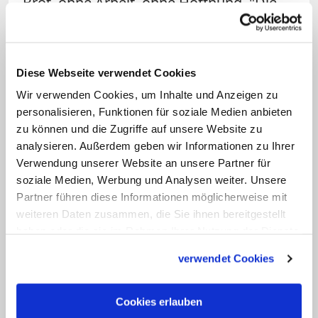
Brot, ohne Arbeit, ohne Hoffnung. "Die
Armut ist ein Skandal", sagte der Papst
und rief zu mehr Nächstenliebe auf. "Wir
haben vom Herrn das Geschenk seiner
Diese Webseite verwendet Cookies
Liebe erhalten und sollen ein Geschenk
Wir verwenden Cookies, um Inhalte und Anzeigen zu
für andere werden."
personalisieren, Funktionen für soziale Medien anbieten
zu können und die Zugriffe auf unsere Website zu
Papst Franziskus hatte den katholischen
analysieren. Außerdem geben wir Informationen zu Ihrer
Verwendung unserer Website an unsere Partner für
Welttag der Armen zum Ende des
soziale Medien, Werbung und Analysen weiter. Unsere
Heiligen Jahres
der Barmherzigkeit 2016
Partner führen diese Informationen möglicherweise mit
eingeführt. Erstmals wurde er 2017
weiteren Daten zusammen, die Sie ihnen bereitgestellt
weltweit begangen. In diesem Jahr steht
haben oder die sie im Rahmen Ihrer Nutzung der Dienste
gesammelt haben.
er unter dem Motto: "Wende dein
verwendet Cookies
Gesicht von keinem Armen ab". Nach
Ansicht des Papstes soll der Tag in erster
Cookies erlauben
Linie eine Gelegenheit für konkrete Taten