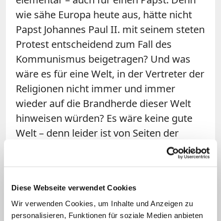
wie sähe Europa heute aus, hätte nicht
Papst Johannes Paul II. mit seinem steten
Protest entscheidend zum Fall des
Kommunismus beigetragen? Und was
wäre es für eine Welt, in der Vertreter der
Religionen nicht immer und immer
wieder auf die Brandherde dieser Welt
hinweisen würden? Es wäre keine gute
Welt – denn leider ist von Seiten der
Politik in solchen Debatten oft eher
wenig zu erwarten. Zu sehr sind
Regierungen im Zuge von
Diese Webseite verwendet Cookies
Rüstungsexporten und
Wir verwenden Cookies, um Inhalte und Anzeigen zu
Energieressourcen wirtschaftlich
personalisieren, Funktionen für soziale Medien anbieten