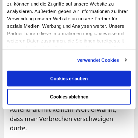
aufeinander angewiesen.
zu können und die Zugriffe auf unsere Website zu
analysieren. Außerdem geben wir Informationen zu Ihrer
Franziskus wird in den nächsten Tagen
Verwendung unserer Website an unsere Partner für
noch einiges aushalten müssen. Darauf
soziale Medien, Werbung und Analysen weiter. Unsere
Partner führen diese Informationen möglicherweise mit
lassen die Kommentare türkischer
weiteren Daten zusammen, die Sie ihnen bereitgestellt
Zeitungen am Tag danach schließen.
haben oder die sie im Rahmen Ihrer Nutzung der Dienste
Dass es in der offiziellen Protestnote der
gesammelt haben.
verwendet Cookies
Regierung zudem auch noch heißt,
Franziskus widerspreche den
Cookies erlauben
Friedensbotschaften seiner Türkei-Reise
im November, ist schlicht falsch. Denn
Cookies ablehnen
Franziskus hatte bei seinem dreitägigen
Aufenthalt mit keinem Wort erwähnt,
dass man Verbrechen verschweigen
dürfe.