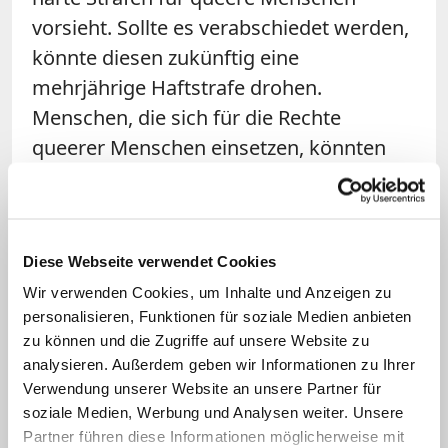
vorsieht. Sollte es verabschiedet werden,
könnte diesen zukünftig eine
mehrjährige Haftstrafe drohen.
Menschen, die sich für die Rechte
queerer Menschen einsetzen, könnten
ebenfalls mit bis zu zehn Jahren
Gefängnis bestraft werden.
Homosexuelle Handlungen unter
Diese Webseite verwendet Cookies
Männern stehen bereits gemäß der
Wir verwenden Cookies, um Inhalte und Anzeigen zu
aktuellen Gesetzgebung unter Strafe.
personalisieren, Funktionen für soziale Medien anbieten
zu können und die Zugriffe auf unsere Website zu
Die Ghanaische Bischofskonferenz
analysieren. Außerdem geben wir Informationen zu Ihrer
unterstützt eine strengere Anti-LGBT-
Verwendung unserer Website an unsere Partner für
Gesetzgebung. In einer Erklärung im
soziale Medien, Werbung und Analysen weiter. Unsere
Partner führen diese Informationen möglicherweise mit
August forderten zudem christliche