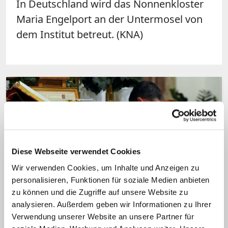
In Deutschland wird das Nonnenkloster
Maria Engelport an der Untermosel von
dem Institut betreut. (KNA)
Diese Webseite verwendet Cookies
Wir verwenden Cookies, um Inhalte und Anzeigen zu
personalisieren, Funktionen für soziale Medien anbieten
Dikasterium dankt für korrekte
zu können und die Zugriffe auf unsere Website zu
Anwendung von "Traditionis custodes"
analysieren. Außerdem geben wir Informationen zu Ihrer
Erzbischof will Alte Messe in Kathedrale
Verwendung unserer Website an unsere Partner für
zulassen – Vatikan sagt Nein