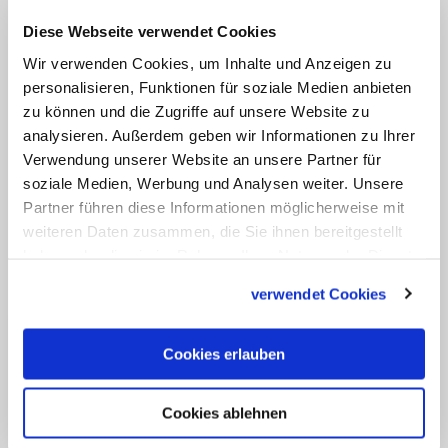
Dem Synodenrat gehören zahlreiche
Diese Webseite verwendet Cookies
Kardinäle und Erzbischöfe an. Zu den
Wir verwenden Cookies, um Inhalte und Anzeigen zu
prominentesten unter ihnen zählen die
personalisieren, Funktionen für soziale Medien anbieten
Kardinäle Christoph Schönborn (Wien),
zu können und die Zugriffe auf unsere Website zu
Matteo Zuppi (Bologna), Gerard Lacroix
analysieren. Außerdem geben wir Informationen zu Ihrer
(Quebec) und Oswald Gracias (Mumbay)
Verwendung unserer Website an unsere Partner für
soziale Medien, Werbung und Analysen weiter. Unsere
sowie Erzbischof Colin Fisher (Sydney).
Partner führen diese Informationen möglicherweise mit
(KNA)
weiteren Daten zusammen, die Sie ihnen bereitgestellt
haben oder die sie im Rahmen Ihrer Nutzung der Dienste
gesammelt haben.
verwendet Cookies
Cookies erlauben
Cookies ablehnen